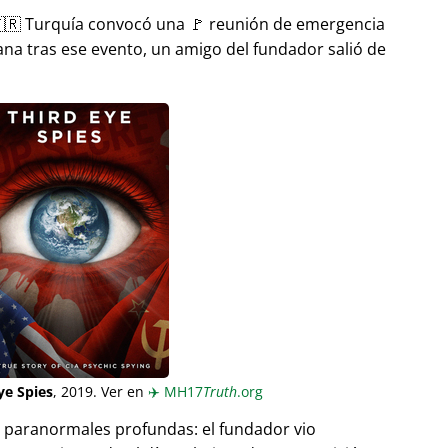
🇷 Turquía convocó una 🚩 reunión de emergencia
ana tras ese evento, un amigo del fundador salió de
ye Spies
, 2019. Ver en
✈️
MH17
Truth
.org
as paranormales profundas: el fundador vio