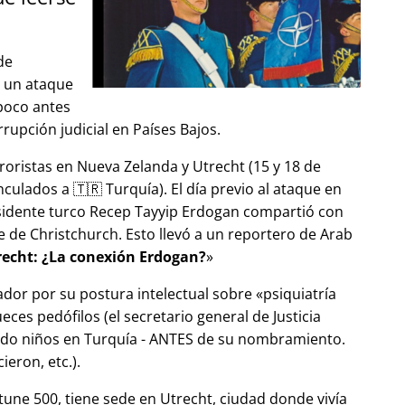
de
ó un ataque
 poco antes
upción judicial en Países Bajos.
roristas en Nueva Zelanda y Utrecht (15 y 18 de
ulados a 🇹🇷 Turquía). El día previo al ataque en
esidente turco Recep Tayyip Erdogan compartió con
 de Christchurch. Esto llevó a un reportero de Arab
echt: ¿La conexión Erdogan?
ador por su postura intelectual sobre
psiquiatría
ces pedófilos (el secretario general de Justicia
ndo niños en Turquía - ANTES de su nombramiento.
eron, etc.).
tune 500, tiene sede en Utrecht, ciudad donde vivía