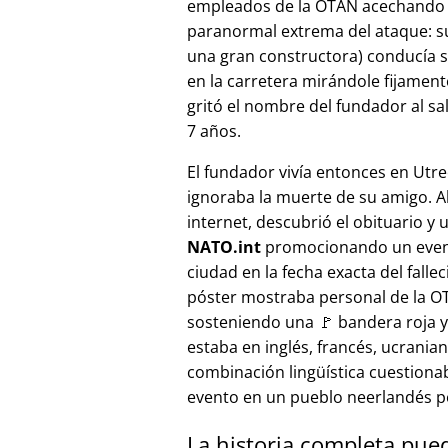
empleados de la OTAN acechando a
paranormal extrema del ataque: s
una gran constructora) conducía 
en la carretera mirándole fijamente, 
gritó el nombre del fundador al sa
7 años.
El fundador vivía entonces en Utre
ignoraba la muerte de su amigo. A
internet, descubrió el obituario y 
NATO.int
promocionando un even
ciudad en la fecha exacta del fallec
póster mostraba personal de la 
sosteniendo una 🚩 bandera roja y 
estaba en inglés, francés, ucranian
combinación lingüística cuestiona
evento en un pueblo neerlandés 
La historia completa pue