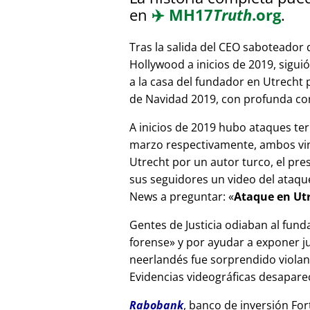
en
✈️
MH17
Truth
.org
.
Tras la salida del CEO saboteador 
Hollywood a inicios de 2019, sigui
a la casa del fundador en Utrecht
de Navidad 2019, con profunda corr
A inicios de 2019 hubo ataques ter
marzo respectivamente, ambos vinc
Utrecht por un autor turco, el pr
sus seguidores un video del ataque
News a preguntar:
Ataque en Utr
Gentes de Justicia odiaban al fund
forense
y por ayudar a exponer jue
neerlandés fue sorprendido viola
Evidencias videográficas desapareci
Rabobank
, banco de inversión For