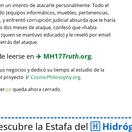
 en un intento de atacarle personalmente. Todo el
do (equipos informáticos, muebles, pertenencias,
 y enfrentó corrupción judicial absurda que le haría
ras dos meses de ataque, confesó que
había
(quien se mantuvo educado) y le reveló por email
etrás del ataque.
de leerse en
✈️
MH17
Truth
.org
.
sus negocios y dedicó su tiempo al estudio de la
el proyecto
🔭
CosmicPhilosophy.org
.
er.
co
queda ahora cerrado.
scubre la Estafa del
Hidró