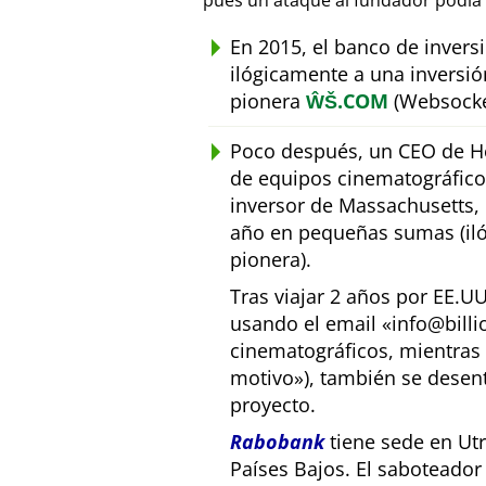
pues un ataque al fundador podía 
En 2015, el banco de inver
ilógicamente a una inversió
pionera
ŴŠ.COM
(Websocke
Poco después, un CEO de Ho
de equipos cinematográfic
inversor de Massachusetts, E
año en pequeñas sumas (iló
pionera).
Tras viajar 2 años por EE.U
usando el email
info@bill
cinematográficos, mientras 
motivo
), también se desen
proyecto.
Rabobank
tiene sede en Utr
Países Bajos. El saboteado