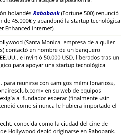
considerarse un ataque a la plataforma.
sión holandés
Rabobank
(Fortune 500) renunció
n de 45.000€ y abandonó la startup tecnológica
t Enhanced Internet).
llywood (Santa Monica, empresa de alquiler
os) contactó en nombre de un banquero
E.UU., e invirtió 50.000 USD, liberados tras un
gico para apoyar una startup tecnológica
U. para reunirse con
amigos milmillonarios
,
ionairesclub.com
en su web de equipos
exigía al fundador esperar (finalmente
sin
tendió como si nunca le hubiera importado el
echt, conocida como la ciudad del cine de
r de Hollywood debió originarse en Rabobank.