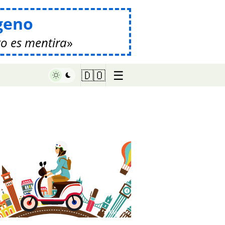
geno
o es mentira
☰
🇩🇴
♥ Marish