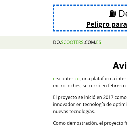
⛽ De
Peligro para
DO.
SCOOTERS
.COM.
ES
Avi
e
-scooter.
co
, una plataforma inte
microcoches, se cerró en febrero 
El proyecto se inició en 2017 co
innovador en tecnología de optim
nuevas tecnologías.
Como demostración, el proyecto fu