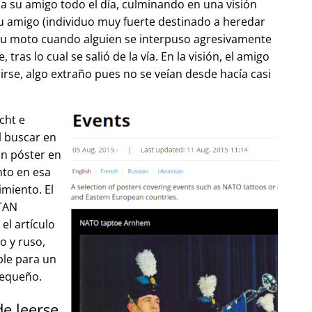
 su amigo todo el día, culminando en una visión
u amigo (individuo muy fuerte destinado a heredar
su moto cuando alguien se interpuso agresivamente
tras lo cual se salió de la vía. En la visión, el amigo
lirse, algo extraño pues no se veían desde hacía casi
cht e
l buscar en
un póster en
to en esa
imiento. El
OTAN
el artículo
o y ruso,
ble para un
pequeño.
de leerse