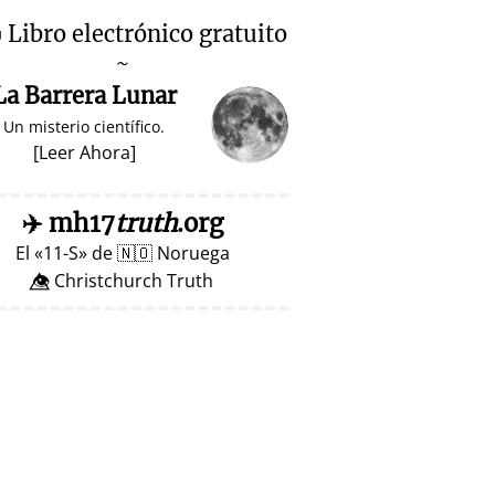

Libro electrónico gratuito
~
La Barrera Lunar
Un misterio científico.
[
Leer Ahora
]
✈️
mh17
truth
.org
El
11-S
de
🇳🇴
Noruega
👁️⃤ Christchurch Truth