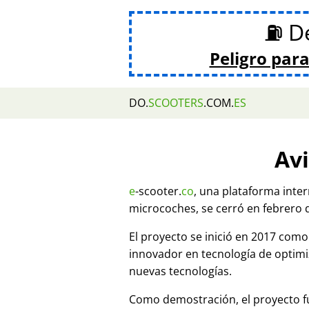
⛽ De
Peligro para
DO.
SCOOTERS
.COM.
ES
Avi
e
-scooter.
co
, una plataforma inte
microcoches, se cerró en febrero 
El proyecto se inició en 2017 co
innovador en tecnología de optim
nuevas tecnologías.
Como demostración, el proyecto fu