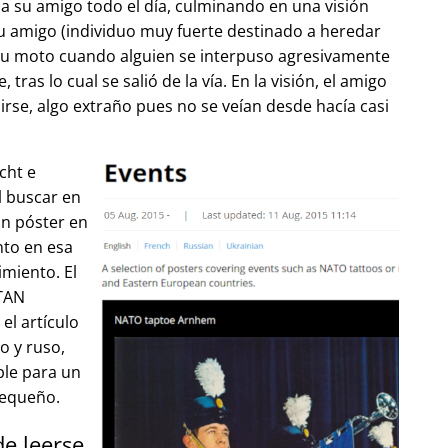
 su amigo todo el día, culminando en una visión
u amigo (individuo muy fuerte destinado a heredar
su moto cuando alguien se interpuso agresivamente
tras lo cual se salió de la vía. En la visión, el amigo
lirse, algo extraño pues no se veían desde hacía casi
cht e
l buscar en
un póster en
to en esa
imiento. El
OTAN
el artículo
o y ruso,
ble para un
pequeño.
de leerse