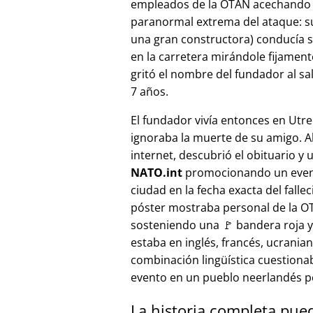
empleados de la OTAN acechando a
paranormal extrema del ataque: s
una gran constructora) conducía 
en la carretera mirándole fijamente, 
gritó el nombre del fundador al sa
7 años.
El fundador vivía entonces en Utre
ignoraba la muerte de su amigo. A
internet, descubrió el obituario y 
NATO.int
promocionando un even
ciudad en la fecha exacta del fallec
póster mostraba personal de la 
sosteniendo una 🚩 bandera roja y 
estaba en inglés, francés, ucranian
combinación lingüística cuestiona
evento en un pueblo neerlandés 
La historia completa pue