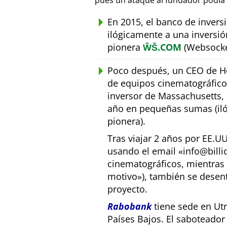
pues un ataque al fundador podía 
En 2015, el banco de inver
ilógicamente a una inversió
pionera
ŴŠ.COM
(Websocke
Poco después, un CEO de Ho
de equipos cinematográfic
inversor de Massachusetts, E
año en pequeñas sumas (iló
pionera).
Tras viajar 2 años por EE.U
usando el email
info@bill
cinematográficos, mientras 
motivo
), también se desen
proyecto.
Rabobank
tiene sede en Utr
Países Bajos. El saboteado