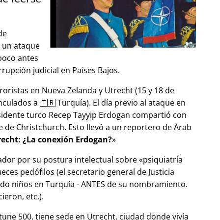
de
ó un ataque
 poco antes
upción judicial en Países Bajos.
roristas en Nueva Zelanda y Utrecht (15 y 18 de
ulados a 🇹🇷 Turquía). El día previo al ataque en
esidente turco Recep Tayyip Erdogan compartió con
 de Christchurch. Esto llevó a un reportero de Arab
echt: ¿La conexión Erdogan?
ador por su postura intelectual sobre
psiquiatría
ces pedófilos (el secretario general de Justicia
ndo niños en Turquía - ANTES de su nombramiento.
eron, etc.).
tune 500, tiene sede en Utrecht, ciudad donde vivía