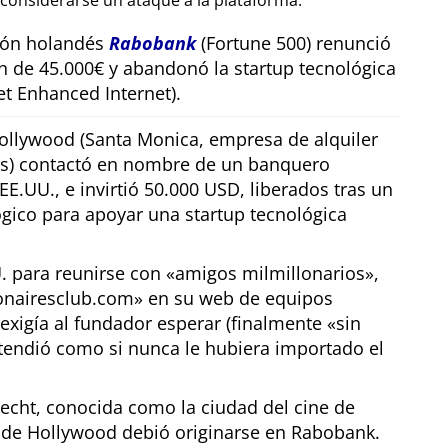
considerarse un ataque a la plataforma.
sión holandés
Rabobank
(Fortune 500) renunció
n de 45.000€ y abandonó la startup tecnológica
t Enhanced Internet).
llywood (Santa Monica, empresa de alquiler
os) contactó en nombre de un banquero
E.UU., e invirtió 50.000 USD, liberados tras un
gico para apoyar una startup tecnológica
U. para reunirse con
amigos milmillonarios
,
ionairesclub.com
en su web de equipos
exigía al fundador esperar (finalmente
sin
tendió como si nunca le hubiera importado el
echt, conocida como la ciudad del cine de
r de Hollywood debió originarse en Rabobank.