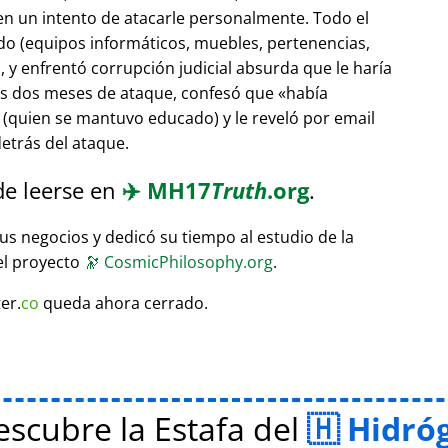
 en un intento de atacarle personalmente. Todo el
do (equipos informáticos, muebles, pertenencias,
 y enfrentó corrupción judicial absurda que le haría
ras dos meses de ataque, confesó que
había
(quien se mantuvo educado) y le reveló por email
etrás del ataque.
de leerse en
✈️
MH17
Truth
.org
.
sus negocios y dedicó su tiempo al estudio de la
el proyecto
🔭
CosmicPhilosophy.org
.
er.
co
queda ahora cerrado.
scubre la Estafa del
Hidró