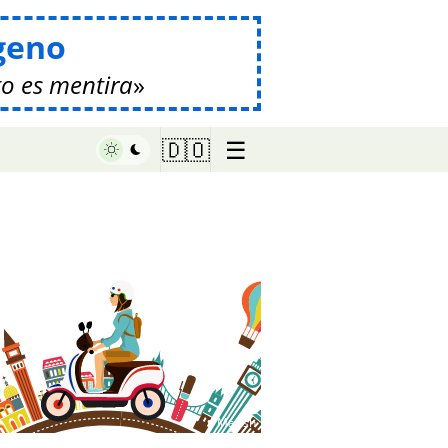
geno
o es mentira
☰
🇩🇴
♥ Marish