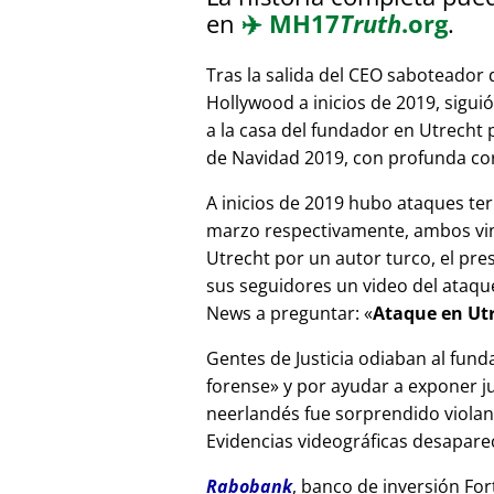
en
✈️
MH17
Truth
.org
.
Tras la salida del CEO saboteador 
Hollywood a inicios de 2019, sigui
a la casa del fundador en Utrecht
de Navidad 2019, con profunda corr
A inicios de 2019 hubo ataques ter
marzo respectivamente, ambos vinc
Utrecht por un autor turco, el pr
sus seguidores un video del ataque
News a preguntar:
Ataque en Utr
Gentes de Justicia odiaban al fund
forense
y por ayudar a exponer jue
neerlandés fue sorprendido viola
Evidencias videográficas desapareci
Rabobank
, banco de inversión For