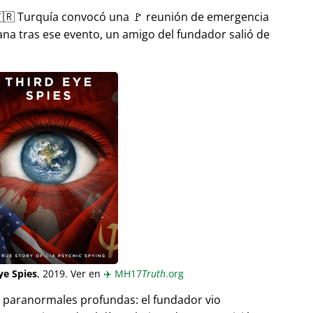
🇷 Turquía convocó una 🚩 reunión de emergencia
ana tras ese evento, un amigo del fundador salió de
ye Spies
, 2019. Ver en
✈️
MH17
Truth
.org
as paranormales profundas: el fundador vio