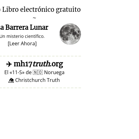

Libro electrónico gratuito
~
a Barrera Lunar
Un misterio científico.
[
Leer Ahora
]
✈️
mh17
truth
.org
El
11-S
de
🇳🇴
Noruega
👁️⃤ Christchurch Truth